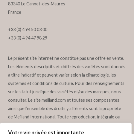
83340 Le Cannet-des-Maures
France
+33 (0) 4 94 50 03 00
+33 (0) 4 94 47 98 29
Le présent site internet ne constitue pas une offre en vente.
Les éléments descriptifs et chiffrés des variétés sont donnés
à titre indicatif et peuvent varier selon la climatologie, les
systèmes et conditions de culture. Pour des renseignements
sur le statut juridique des variétés et/ou des marques, nous
consulter. Le site
meilland.com
et toutes ses composantes
ainsi que l’ensemble des droits y afférents sont la propriété
de Meilland International. Toute reproduction, intégrale ou
partielle des éléments de ce site, est soumise à l’autorisation
Votre vie privée est importante
préalable écrite de Meilland International. Tous droits