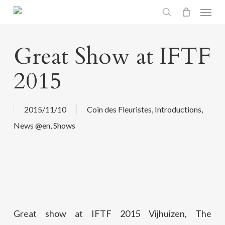
Menu
Skip
search
to
main
Great Show at IFTF
content
2015
2015/11/10
Coin des Fleuristes
,
Introductions
,
News @en
,
Shows
Great show at IFTF 2015 Vijhuizen, The