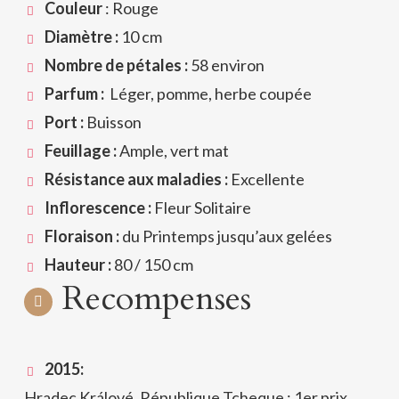
Couleur
: Rouge
Diamètre :
10 cm
Nombre de pétales :
58 environ
Parfum :
Léger, pomme, herbe coupée
Port :
Buisson
Feuillage :
Ample, vert mat
Résistance aux maladies :
Excellente
Inflorescence :
Fleur Solitaire
Floraison :
du Printemps jusqu’aux gelées
Hauteur :
80 / 150 cm
Recompenses
2015:
Hradec Králové, République Tcheque : 1er prix