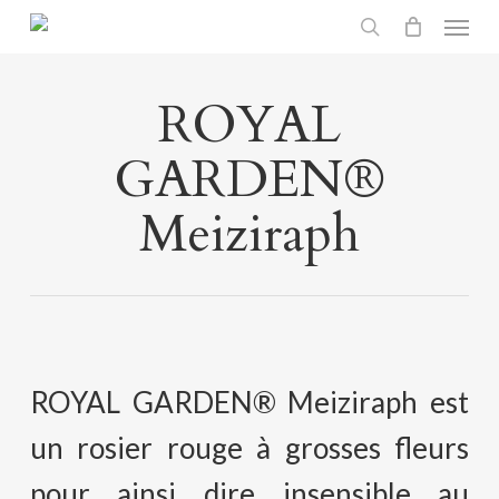
Menu
Skip
search
to
main
ROYAL
content
GARDEN®
Meiziraph
ROYAL GARDEN® Meiziraph est
un rosier rouge à grosses fleurs
pour ainsi dire insensible au