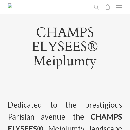
Menu
Skip
search
to
main
CHAMPS
content
ELYSEES®
Meiplumty
Dedicated to the prestigious
Parisian avenue, the
CHAMPS
ELYSEES®
Meiplumty landscape