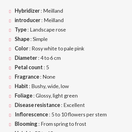
Hybridizer
: Meilland
introducer
: Meilland
Type
: Landscape rose
Shape
: Simple
Color
: Rosy white to pale pink
Diameter
: 4 to 6 cm
Petal count
: 5
Fragrance
: None
Habit
: Bushy, wide, low
Foliage
: Glossy, light green
Disease resistance
: Excellent
Inflorescence
: 5 to 10 flowers per stem
Blooming
: From spring to frost