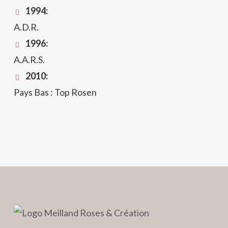
1994:
A.D.R.
1996:
A.A.R.S.
2010:
Pays Bas : Top Rosen