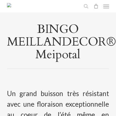
Menu
Skip
search
to
main
BINGO
content
MEILLANDECOR®
Meipotal
Un grand buisson très résistant
avec une floraison exceptionnelle
au coeur de l’été même en