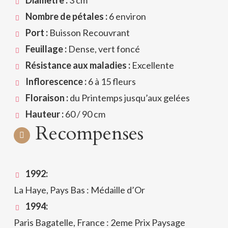
Diamètre :
3 cm
Nombre de pétales :
6 environ
Port :
Buisson Recouvrant
Feuillage :
Dense, vert foncé
Résistance aux maladies :
Excellente
Inflorescence :
6 à 15 fleurs
Floraison :
du Printemps jusqu’aux gelées
Hauteur :
60 / 90 cm
Recompenses
1992:
La Haye, Pays Bas : Médaille d’Or
1994:
Paris Bagatelle, France : 2eme Prix Paysage