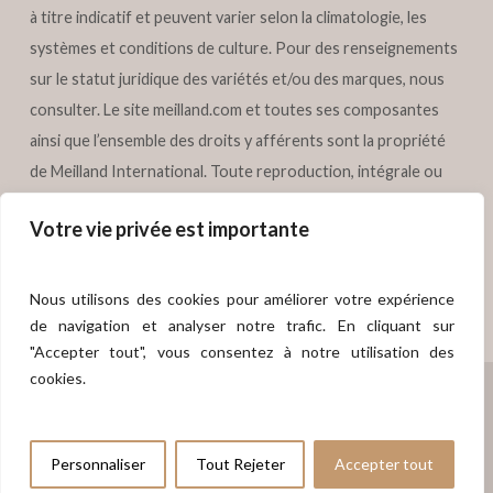
à titre indicatif et peuvent varier selon la climatologie, les
systèmes et conditions de culture. Pour des renseignements
sur le statut juridique des variétés et/ou des marques, nous
consulter. Le site
meilland.com
et toutes ses composantes
ainsi que l’ensemble des droits y afférents sont la propriété
de Meilland International. Toute reproduction, intégrale ou
partielle des éléments de ce site, est soumise à l’autorisation
Votre vie privée est importante
préalable écrite de Meilland International. Tous droits
réservés – Meilland International.
Nous utilisons des cookies pour améliorer votre expérience
de navigation et analyser notre trafic. En cliquant sur
"Accepter tout", vous consentez à notre utilisation des
cookies.
© 2026 MEILLAND International.
meilland.com
- Webdesign
Sublime
Digital
Personnaliser
Tout Rejeter
Accepter tout
x-
facebook
linkedin
youtube
instagram
tiktok