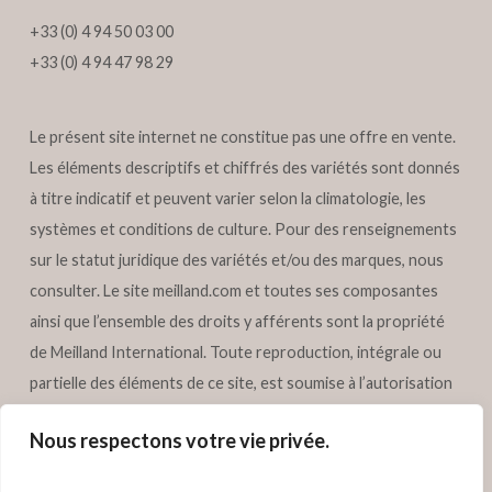
+33 (0) 4 94 50 03 00
+33 (0) 4 94 47 98 29
Le présent site internet ne constitue pas une offre en vente.
Les éléments descriptifs et chiffrés des variétés sont donnés
à titre indicatif et peuvent varier selon la climatologie, les
systèmes et conditions de culture. Pour des renseignements
sur le statut juridique des variétés et/ou des marques, nous
consulter. Le site
meilland.com
et toutes ses composantes
ainsi que l’ensemble des droits y afférents sont la propriété
de Meilland International. Toute reproduction, intégrale ou
partielle des éléments de ce site, est soumise à l’autorisation
préalable écrite de Meilland International. Tous droits
Nous respectons votre vie privée.
réservés – Meilland International.