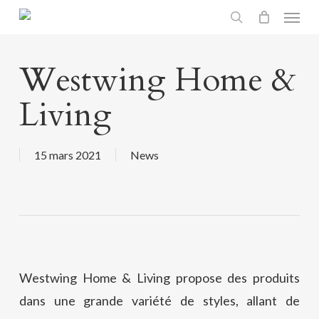
Menu
Skip
search
to
main
Westwing Home &
content
Living
15 mars 2021
News
Westwing Home & Living propose des produits
dans une grande variété de styles, allant de