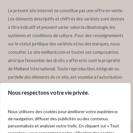
Le présent site internet ne constitue pas une offre en vente.
Les éléments descriptifs et chiffrés des variétés sont donnés
à titre indicatif et peuvent varier selon la climatologie, les
systèmes et conditions de culture. Pour des renseignements
sur le statut juridique des variétés et/ou des marques, nous
consulter. Le site
meilland.com
et toutes ses composantes
ainsi que l’ensemble des droits y afférents sont la propriété
de Meilland International. Toute reproduction, intégrale ou
partielle des éléments de ce site, est soumise à l’autorisation
préalable écrite de Meilland International. Tous droits
Nous respectons votre vie privée.
réservés – Meilland International.
Nous utilisons des cookies pour améliorer votre expérience
de navigation, diffuser des publicités ou des contenus
personnalisés et analyser notre trafic. En cliquant sur « Tout
© 2026 MEILLAND International.
meilland.com
- Webdesign
Sublime
accepter », vous consentez à notre utilisation des cookies.