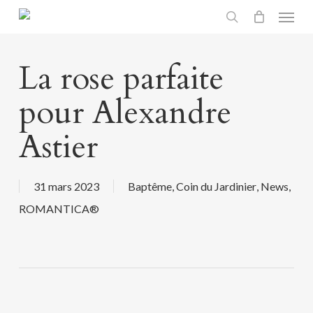
Menu
Skip
search
to
main
La rose parfaite
content
pour Alexandre
Astier
31 mars 2023
Baptême
,
Coin du Jardinier
,
News
,
ROMANTICA®