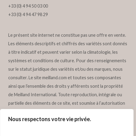
+33 (0) 4 94 50 03 00
+33 (0) 4 94 47 98 29
Le présent site internet ne constitue pas une offre en vente.
Les éléments descriptifs et chiffrés des variétés sont donnés
à titre indicatif et peuvent varier selon la climatologie, les
systèmes et conditions de culture. Pour des renseignements
sur le statut juridique des variétés et/ou des marques, nous
consulter. Le site
meilland.com
et toutes ses composantes
ainsi que l’ensemble des droits y afférents sont la propriété
de Meilland International. Toute reproduction, intégrale ou
partielle des éléments de ce site, est soumise à l’autorisation
préalable écrite de Meilland International. Tous droits
Nous respectons votre vie privée.
réservés – Meilland International.