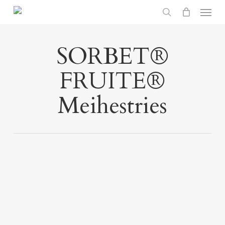
Menu
Skip
search
to
main
SORBET®
content
FRUITE®
Meihestries