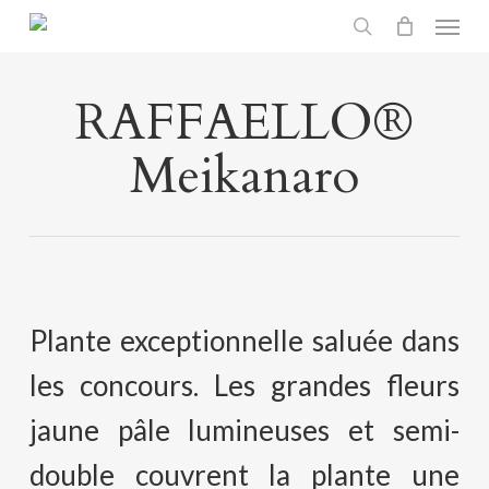
Menu
Skip
search
to
main
RAFFAELLO®
content
Meikanaro
Plante exceptionnelle saluée dans
les concours. Les grandes fleurs
jaune pâle lumineuses et semi-
double couvrent la plante une