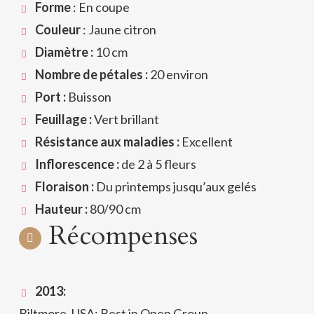
Forme
: En coupe
Couleur
: Jaune citron
Diamètre :
10 cm
Nombre de pétales :
20 environ
Port :
Buisson
Feuillage :
Vert brillant
Résistance aux maladies :
Excellent
Inflorescence :
de 2 à 5 fleurs
Floraison :
Du printemps jusqu’aux gelés
Hauteur :
80/90 cm
Récompenses
2013:
Biltmore, USA: Best in Open Group