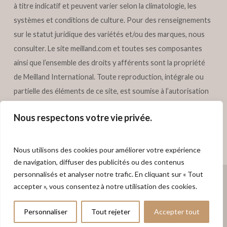
à titre indicatif et peuvent varier selon la climatologie, les
systèmes et conditions de culture. Pour des renseignements
sur le statut juridique des variétés et/ou des marques, nous
consulter. Le site
meilland.com
et toutes ses composantes
ainsi que l’ensemble des droits y afférents sont la propriété
de Meilland International. Toute reproduction, intégrale ou
partielle des éléments de ce site, est soumise à l’autorisation
préalable écrite de Meilland International. Tous droits
Nous respectons votre vie privée.
réservés – Meilland International.
Nous utilisons des cookies pour améliorer votre expérience
de navigation, diffuser des publicités ou des contenus
personnalisés et analyser notre trafic. En cliquant sur « Tout
© 2026 MEILLAND International.
meilland.com
- Webdesign
Sublime
accepter », vous consentez à notre utilisation des cookies.
Digital
Personnaliser
Tout rejeter
Accepter tout
x-
facebook
linkedin
youtube
instagram
tiktok