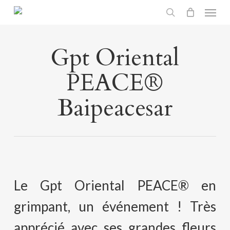
Menu
Skip
search
to
main
Gpt Oriental
content
PEACE®
Baipeacesar
Le Gpt Oriental PEACE® en
grimpant, un événement ! Très
apprécié avec ses grandes fleurs